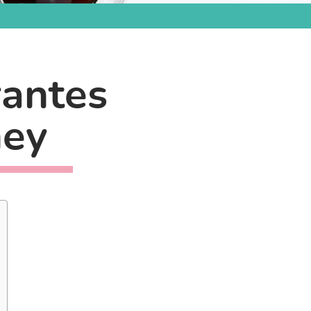
rantes
ney