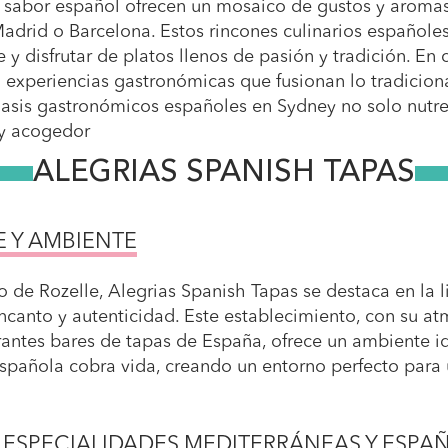
de sabor español ofrecen un mosaico de gustos y aromas
adrid o Barcelona. Estos rincones culinarios españoles
se y disfrutar de platos llenos de pasión y tradición. E
n experiencias gastronómicas que fusionan lo tradicio
oasis gastronómicos españoles en Sydney no solo nutre
 y acogedor
ALEGRIAS SPANISH TAPAS
E Y AMBIENTE
o de Rozelle, Alegrias Spanish Tapas se destaca en la li
ncanto y autenticidad. Este establecimiento, con su a
ntes bares de tapas de España, ofrece un ambiente idea
española cobra vida, creando un entorno perfecto para 
 ESPECIALIDADES MEDITERRÁNEAS Y ESPA