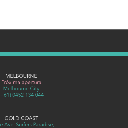
MELBOURNE
Próxima apertura
Melbourne City
(+61) 0452 134 044
GOLD COAST
e Ave, Surfers Paradise,