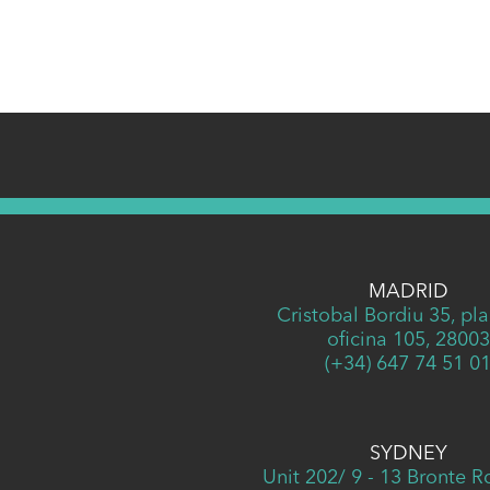
MADRID
Cristobal Bordiu 35, pla
oficina 105, 28003
(+34) 647 74 51 0
SYDNEY
Unit 202/ 9 - 13 Bronte 