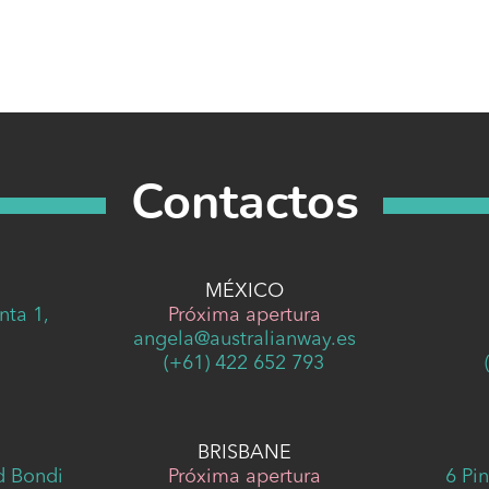
Contactos
MÉXICO
nta 1,
Próxima apertura
angela@australianway.es
1
(+61) 422 652 793
BRISBANE
Rd Bondi
Próxima apertura
6 Pin