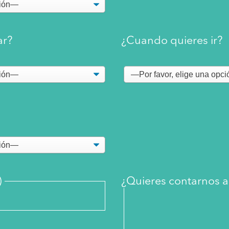
ar?
¿Cuando quieres ir?
)
¿Quieres contarnos 