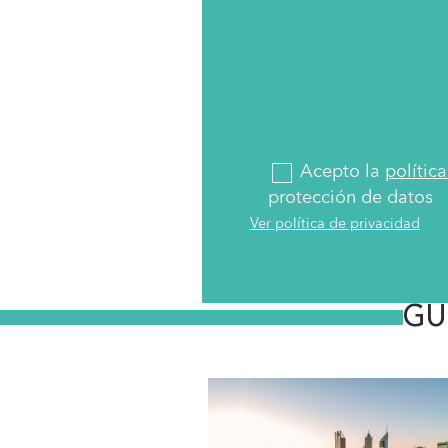
Acepto la
polític
protección de datos
Ver política de privacidad
GU