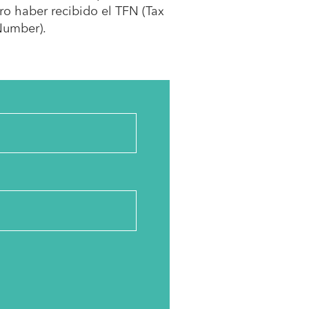
ero haber recibido el TFN (Tax
Number).