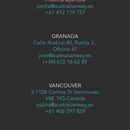
Próxima apertura
paola@australianway.es
+61 412 179 757
GRANADA
Calle Arabial 45, Puerta 3 ,
Oficina 67
jose@australianway.es
(+34) 672 16 63 89
VANCOUVER
3-1126 Comox St Vancouver,
V6E 1K5 Canadá
pablo@australianway.es
+61 406 597 829